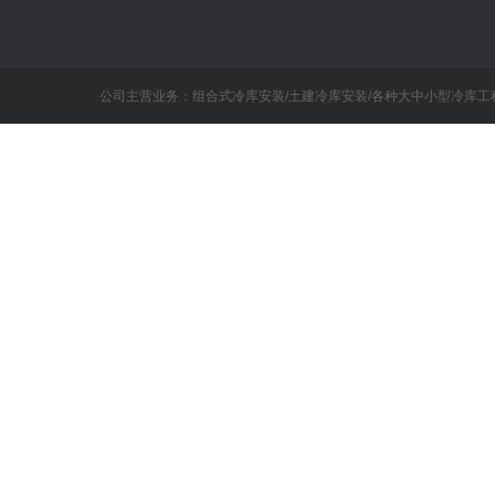
公司主营业务：组合式冷库安装/土建冷库安装/各种大中小型冷库工程