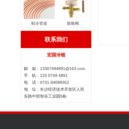
制冷管道
膨胀阀
联系我们
宏国冷链
邮 箱：13307494891@163.com
手 机：133 0749 4891
电 话：0731-84088352
地 址：长沙经济技术开发区人民
东路中部智谷工业园5栋