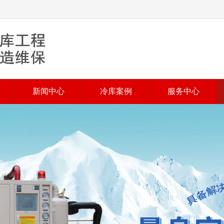
新闻中心
冷库案例
服务中心