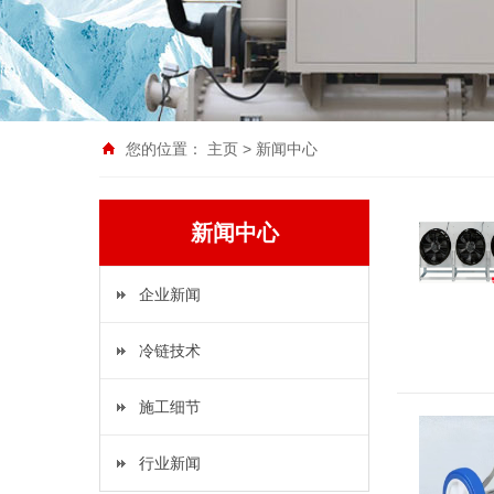
您的位置：
主页
>
新闻中心
新闻中心
企业新闻
冷链技术
施工细节
行业新闻