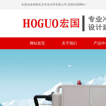
欢迎光临湖南长沙专业冷库安装公司-宏国冷链网站！
网站首页
关于我们
产品中