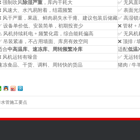
❌ 强制吹风
除湿严重
，库内干耗大
✅ 无风
❌ 风速大、水汽易附着，结霜频繁
✅ 表面
❌ 风干严重，果蔬、鲜肉易失水干瘪、建议包装后储藏
✅ 高湿
✅ 设备单价低、安装简单，初期投资少
❌ 管材 
⚠ 风机持续耗电 + 频繁化霜，综合能耗偏高
✅ 无风
✅ 吊装紧凑，不占用墙面、库房有效空间
❌ 顶排 
适合
中高温库、速冻库、周转频繁冷库
适配
低温
❌ 风机运转有噪音
✅ 无运
速冻食品、干货、调料、周转快的货品
猪肉 / 
排水管施工要点