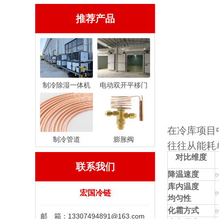
推荐产品
制冷除湿一体机
电动双开平移门
在冷库项目
制冷管道
膨胀阀
往往从能耗
对比维度
联系我们
降温速度
库内温度
宏国冷链
均匀性
化霜方式
邮 箱：13307494891@163.com