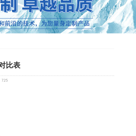
对比表
：
725