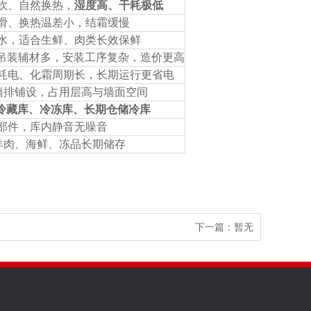
直吹、自然换热，
湿度高、干耗极低
光滑、换热温差小，结霜缓慢
锁水，适合生鲜、肉类长效保鲜
+ 吊装辅材多，安装工序复杂，造价更高
机耗电、化霜周期长，长期运行更省电
/ 墙排铺设，占用层高与墙面空间
冷藏库、冷冻库、长期仓储冷库
转部件，库内静音无噪音
牛羊肉、海鲜、冻品长期储存
下一篇：暂无