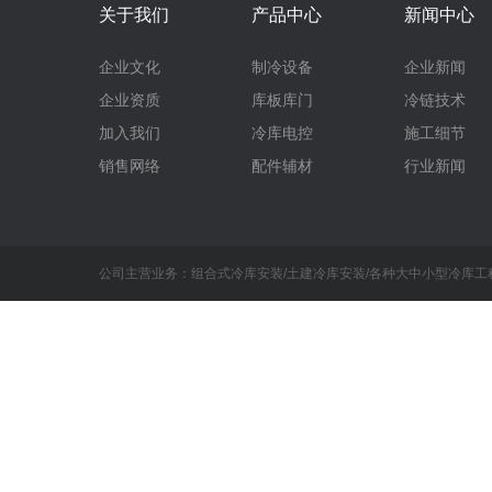
关于我们
产品中心
新闻中心
企业文化
制冷设备
企业新闻
企业资质
库板库门
冷链技术
加入我们
冷库电控
施工细节
销售网络
配件辅材
行业新闻
公司主营业务：组合式冷库安装/土建冷库安装/各种大中小型冷库工程