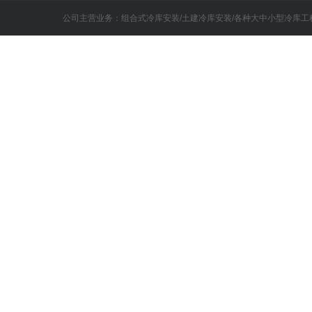
公司主营业务：组合式冷库安装/土建冷库安装/各种大中小型冷库工程