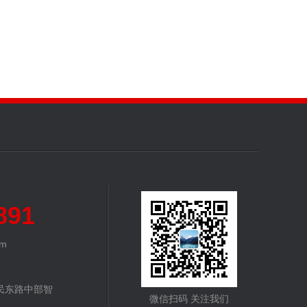
891
om
民东路中部智
微信扫码 关注我们