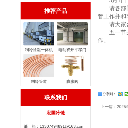
5月1
请各部
推荐产品
管工作并和
请大家
五一节
作。
制冷除湿一体机
电动双开平移门
制冷管道
膨胀阀
分享到：
联系我们
上一篇：202
宏国冷链
邮 箱：13307494891@163.com