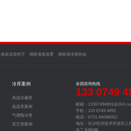
南省农业农村厅
湖南省发改委
湖南省冷链协会
冷库案例
全国咨询热线
133 0749 4
高温冷藏库
邮箱：13307494891@163.c
低温库案例
手机：133 0749 4891
气调预冷类
电话：0731-84088352
地址：长沙经济技术开发区人
其它类案例
谷工业园5栋