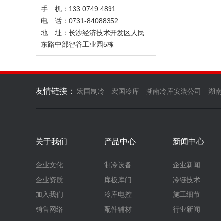
手 机：133 0749 4891
电 话：0731-84088352
地 址：长沙经济技术开发区人民
东路中部智谷工业园5栋
友情链接：
宏国制冷
宏国冷库
湖南冷库安装公司
湖
关于我们
产品中心
新闻中心
企业文化
制冷设备
企业新闻
企业资质
库板库门
冷链技术
加入我们
冷库电控
施工细节
销售网络
配件辅材
行业新闻