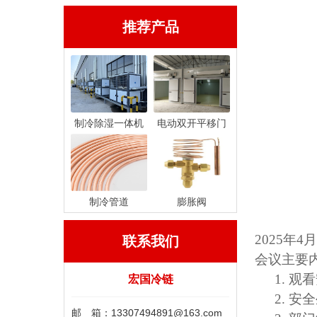
推荐产品
制冷除湿一体机
电动双开平移门
制冷管道
膨胀阀
2025
联系我们
会议主要
1.
观看
宏国冷链
2.
安全
邮 箱：13307494891@163.com