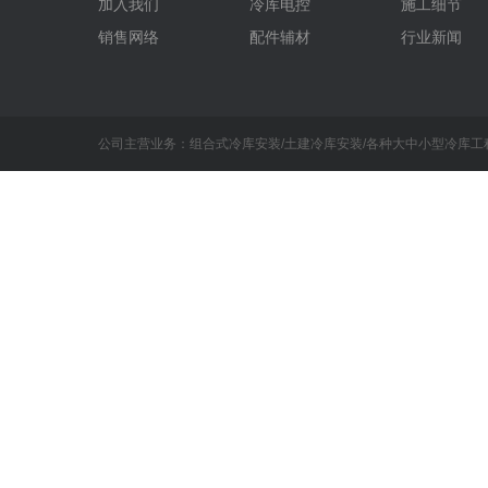
加入我们
冷库电控
施工细节
销售网络
配件辅材
行业新闻
公司主营业务：组合式冷库安装/土建冷库安装/各种大中小型冷库工程