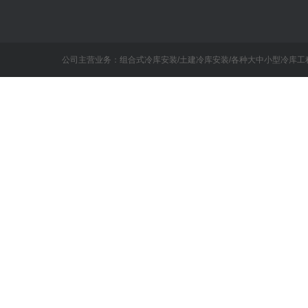
公司主营业务：组合式冷库安装/土建冷库安装/各种大中小型冷库工程