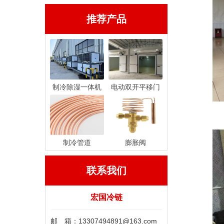
推荐产品
制冷除湿一体机
电动双开平移门
制冷管道
膨胀阀
联系我们
宏国冷链
邮 箱：13307494891@163.com