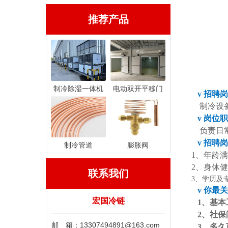
推荐产品
制冷除湿一体机
电动双开平移门
v
招聘岗
制冷设
v
岗位职
负责日
v
招聘
岗
制冷管道
膨胀阀
1、
年龄
2、
身体健
联系我们
3、
学历及
v
你最关
宏国冷链
1、
基本
2、
社保
邮 箱：13307494891@163.com
3、
多久