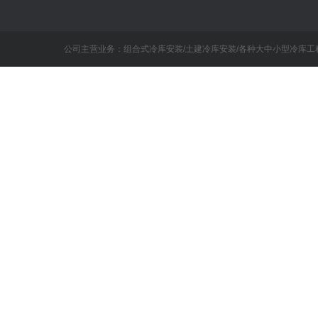
公司主营业务：组合式冷库安装/土建冷库安装/各种大中小型冷库工程