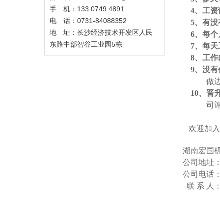
手 机：133 0749 4891
4、
工资
电 话：0731-84088352
5、
有没
地 址：长沙经济技术开发区人民
6、
每个
东路中部智谷工业园5栋
7、
每天
8、
工作
9、
没有
做
10、
晋
司
欢迎加入
湖南宏国机
公司地址：
公司电话：073
联
系
人