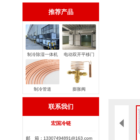
推荐产品
制冷除湿一体机
电动双开平移门
制冷管道
膨胀阀
联系我们
宏国冷链
邮 箱：13307494891@163.com