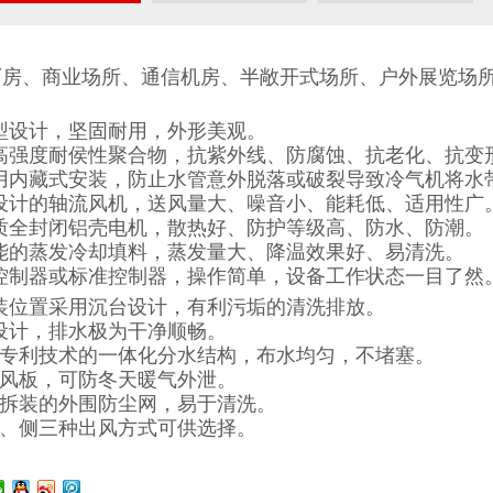
厂房
、商业场所、通信机房
、半敞开式场所、户外展览场
线型设计，坚固耐用，外形美观。
用高强度耐侯性聚合物，抗紫外线、防腐蚀、抗老化、抗变
采用内藏式安装，防止水管意外脱落或破裂导致冷气机将水
业设计的轴流风机，送风量大、噪音小、能耗低、适用性广
品质全封闭铝壳电机，散热好、防护等级高、防水、防潮。
效能的蒸发冷却填料，蒸发量大、降温效果好、易清洗。
晶控制器或标准控制器，操作简单，设备工作状态一目了然
安装位置采用沉台设计，有利污垢的清洗排放。
面设计，排水极为干净顺畅。
具有专利技术的一体化分水结构，布水均匀，不堵塞。
防回风板，可防冬天暖气外泄。
灵活拆装的外围防尘网，易于清洗。
、下、侧三种出风方式可供选择。