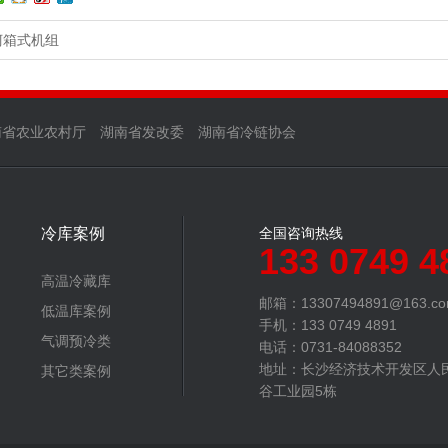
柯箱式机组
南省农业农村厅
湖南省发改委
湖南省冷链协会
冷库案例
全国咨询热线
133 0749 4
高温冷藏库
邮箱：13307494891@163.c
低温库案例
手机：133 0749 4891
气调预冷类
电话：0731-84088352
地址：长沙经济技术开发区人
其它类案例
谷工业园5栋