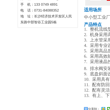
手 机：133 0749 4891
适用场所
电 话：0731-84088352
地 址：长沙经济技术开发区人民
中小型工业
东路中部智谷工业园5栋
产品特点
1. 整机流
2. 机身采
3. 上水管
4. 采用专
5. 采用高
6. 采用高
7. 采用液
8. 排水阀
9. 底盘斜
10. 采用
11. 配有
12. 配有
13. 有上
分享到：