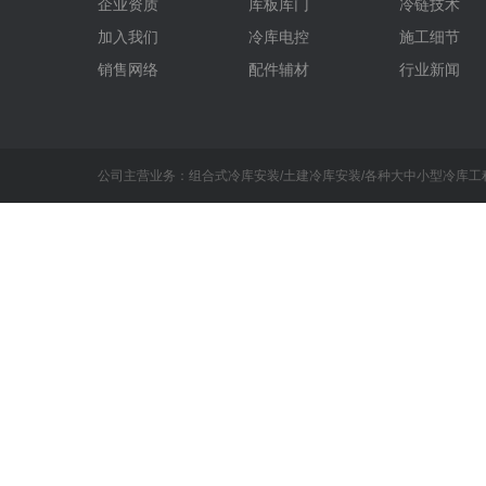
企业资质
库板库门
冷链技术
加入我们
冷库电控
施工细节
销售网络
配件辅材
行业新闻
公司主营业务：组合式冷库安装/土建冷库安装/各种大中小型冷库工程