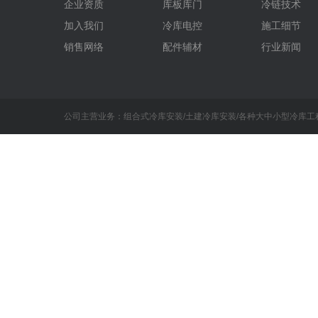
企业资质
库板库门
冷链技术
加入我们
冷库电控
施工细节
销售网络
配件辅材
行业新闻
公司主营业务：组合式冷库安装/土建冷库安装/各种大中小型冷库工程